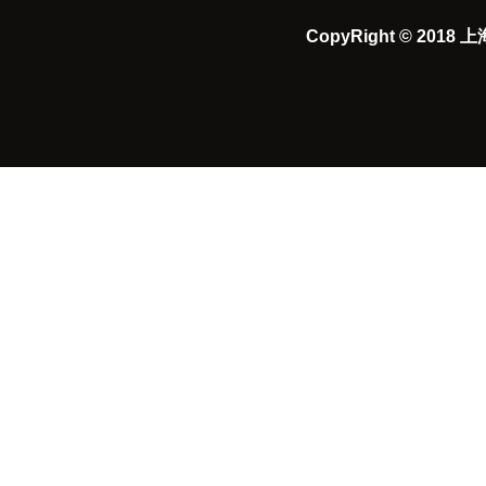
CopyRight © 2018
上