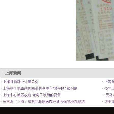
· 上海新闻
·
·
上海将新辟中运量公交
上海乐
·
·
上海多个地铁站周围变共享单车“禁停区” 如何解
今年上
·
·
上海中心城区改造 老房子该留的要留
“天马
·
·
长三角（上海）智慧互联网医院开通医保异地在线结
终于能